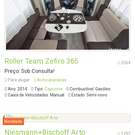
Roller Team Zefiro 365
2564
Preço: Sob Consulta!
Para alugar
Autocaravanas
Ano: 2014
Tipo:
Capucine
Combustível: Gasóleo
Caixa de Velocidades: Manual
Estado: Semi-novo
Niesmann+Bischoff Arto
2792