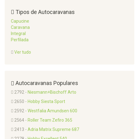
Tipos de Autocaravanas
Capucine
Caravana
Integral
Perfilada
Ver tudo
Autocaravanas Populares
2792 -
Niesmann+Bischoff Arto
2650 -
Hobby Siesta Sport
2592 -
Westfalia Amundsen 600
2564 -
Roller Team Zefiro 365
2413 -
Adria Matrix Supreme 687
2278 -
Hobby Excellent 540