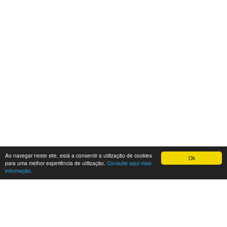
Ao navegar neste site, está a consentir a utilização de cookies
Ok
para uma melhor experiência de utilização.
Consulte aqui mais
informação.
O que é este site?
Este site tem como finalidade demonstrar a potenciais